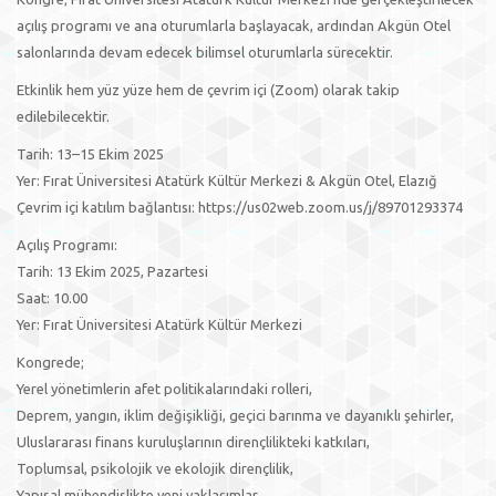
açılış programı ve ana oturumlarla başlayacak, ardından Akgün Otel
salonlarında devam edecek bilimsel oturumlarla sürecektir.
Etkinlik hem yüz yüze hem de çevrim içi (Zoom) olarak takip
edilebilecektir.
Tarih: 13–15 Ekim 2025
Yer: Fırat Üniversitesi Atatürk Kültür Merkezi & Akgün Otel, Elazığ
Çevrim içi katılım bağlantısı: https://us02web.zoom.us/j/89701293374
Açılış Programı:
Tarih: 13 Ekim 2025, Pazartesi
Saat: 10.00
Yer: Fırat Üniversitesi Atatürk Kültür Merkezi
Kongrede;
Yerel yönetimlerin afet politikalarındaki rolleri,
Deprem, yangın, iklim değişikliği, geçici barınma ve dayanıklı şehirler,
Uluslararası finans kuruluşlarının dirençlilikteki katkıları,
Toplumsal, psikolojik ve ekolojik dirençlilik,
Yapısal mühendislikte yeni yaklaşımlar