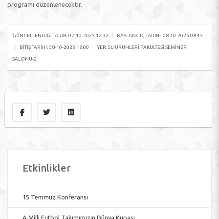
programı düzenlenecektir.
|
GÜNCELLENDIĞI TARIH: 07-10-2025 12:32
BAŞLANGIÇ TARIHI: 08-10-2025 08:45
|
|
BITIŞ TARIHI: 08-10-2025 12:00
YER: SU ÜRÜNLERI FAKÜLTESI SEMINER
SALONU-2
Etkinlikler
15 Temmuz Konferansı
A Milli Futbol Takımımızın Dünya Kupası