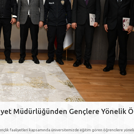
mniyet Müdürlüğünden Gençlere Yönelik 
 gençlik faaliyetleri kapsamında üniversitemizde eğitim gören öğrencilere yönel