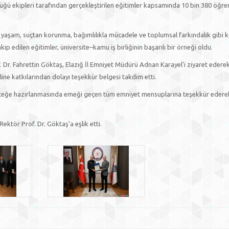
lüğü ekipleri tarafından gerçekleştirilen eğitimler kapsamında 10 bin 380 öğre
li yaşam, suçtan korunma, bağımlılıkla mücadele ve toplumsal farkındalık gibi 
ip edilen eğitimler, üniversite–kamu iş birliğinin başarılı bir örneği oldu.
 Dr. Fahrettin Göktaş, Elazığ İl Emniyet Müdürü Adnan Karayel’i ziyaret edere
ine katkılarından dolayı teşekkür belgesi takdim etti.
geleceğe hazırlanmasında emeği geçen tüm emniyet mensuplarına teşekkür ederek
ektör Prof. Dr. Göktaş'a eşlik etti.