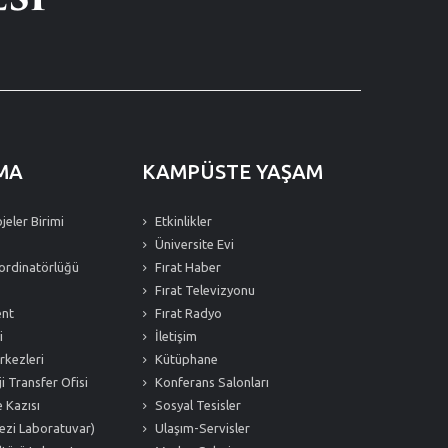
MA
KAMPÜSTE YAŞAM
eler Birimi
Etkinlikler
Üniversite Evi
ordinatörlüğü
Fırat Haber
Fırat Televizyonu
ent
Fırat Radyo
i
İletişim
kezleri
Kütüphane
i Transfer Ofisi
Konferans Salonları
 Kazısı
Sosyal Tesisler
ezi Laboratuvar)
Ulaşım-Servisler