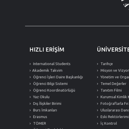
HIZLI ERİŞİM
ÜNİVERSİT
International Students
Tarihçe
Akademik Takvim
Misyon ve Vizyo
Öğrenci İşleri Daire Başkanlığı
Yönetim ve Organ
Öğrenci Bilgi Sistemi
Temel Değerler
Öğrenci Koordinatörlüğü
Tanıtım Filmi
Yaz Okulu
Kurumsal Kimlik 
Dış İlişkiler Birimi
Fotoğraflarla Fır
Burs İmkanları
Uluslararası Dan
Erasmus
Eski Rektörlerimi
TÖMER
İç Kontrol