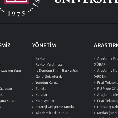
EMİZ
YÖNETİM
ARAŞTIR
Rektör
Araştırma Proj
n
Rektör Yardımcıları
(FÜBAP)
izasyon Yapısı
İç Denetim Birimi Başkanlığı
Araştırma Ko
Genel Sekreterlik
(ARDEK)
Yönetim Kurulu
Fırat Teknok
Kılavuzu
Senato
F.Ü Proje Ofis
at
Kurullar
Araştırma Mer
ışma Kurulu
Komisyonlar
Fırat Teknoloj
z
Strateji Geliştirme Kurulu
Harput İç Kale
Akademik Etik Kurulu
Merlab (Merk