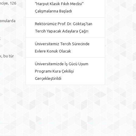
nciye, 126
“Harput Klasik Fıkıh Meclisi”
Çalışmalarına Başladı
konularda
Rektörümüz Prof. Dr. Göktaş’tan
Tercih Yapacak Adaylara Çağrı
k
Üniversitemiz Tercih Sürecinde
Evlere Konuk Olacak
, bu tür
Üniversitemizde İş Gücü Uyum
Programı Kura Çekilişi
Gerçekleştirildi