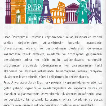
Fırat Üniversitesi, Erasmus+ kapsamında sunulan fırsatları en verimli
şekilde değerlendiren yükseköğretim kurumları arasındadır.
Üniversitemiz, öğrenci ve personelimizin uluslararası deneyimler
kazanmasını teşvik etmekte, akademik ve profesyonel gelişimlerini
desteklemek adına her türlü imkânı sağlamaktadır. Hareketlilik
programları aracılığıyla öğrencilerimizin ve çalışanlarımızın farklı
akademik ve kültürel ortamlarda bulunmalarına olanak tanıyarak
uluslararasılaşma sürecini sürekli geliştirmeyi hedeflemektedir.
Fırat Üniversitesi olarak Erasmus+ programı kapsamında üniversitemize
gelen yabancı öğrenci ve akademisyenlere de kapsamlı destek ve
olanaklar sağlanmaktadır. Üniversitemiz, uluslararası misafirlerini sıcak
ve destekleyici bir ortamda karşılamayı, onların akademik ve sosyal
entegrasyonunu en iyi şekilde gerçekleştirmelerini amaçlamaktadır.