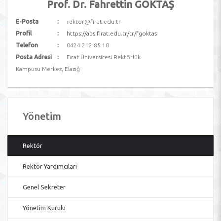
Prof. Dr. Fahrettin GÖKTAŞ
E-Posta
rektor@firat.edu.tr
Profil
https://abs.firat.edu.tr/tr/fgoktas
Telefon
0424 212 85 10
Posta Adresi
Fırat Üniversitesi Rektörlük
Kampusu Merkez, Elazığ
Yönetim
Rektör
Rektör Yardımcıları
Genel Sekreter
Yönetim Kurulu