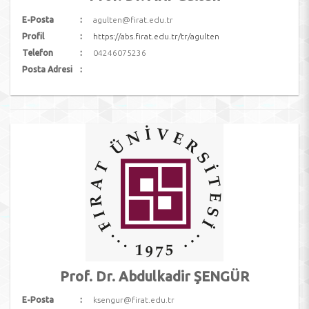
E-Posta
agulten@firat.edu.tr
Profil
https://abs.firat.edu.tr/tr/agulten
Telefon
04246075236
Posta Adresi
Prof. Dr. Abdulkadir ŞENGÜR
E-Posta
ksengur@firat.edu.tr